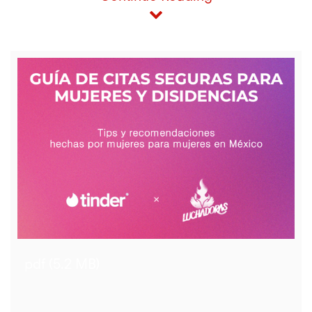
View
File
pdf (5.2 MB)