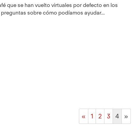
fé que se han vuelto virtuales por defecto en los
s preguntas sobre cómo podíamos ayudar...
«
1
2
3
4
»