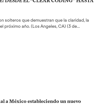
E: DESDE EL “CLEAR CODING” HASTA
on solteros que demuestran que la claridad, la
l próximo año. (Los Angeles, CA) (3 de...
ial a México estableciendo un nuevo